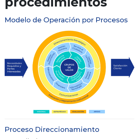
procedimientos
n
c
Modelo de Operación por Procesos
i
p
a
l
Proceso Direccionamiento