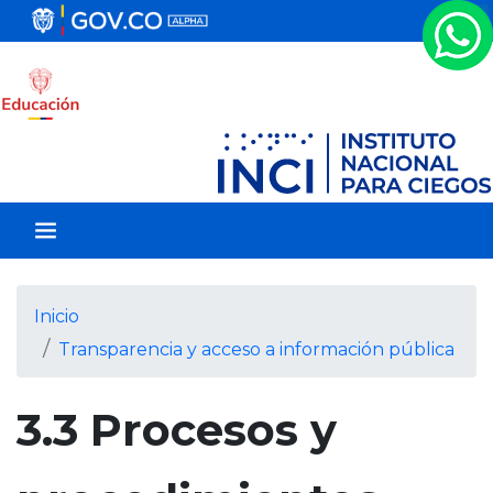
P
a
s
a
r
a
l
c
o
n
t
e
Inicio
n
Transparencia y acceso a información pública
i
d
o
3.3 Procesos y
p
r
i