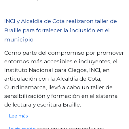
o
b
c
p
m
r
i
a
i
e
ó
INCI y Alcaldía de Cota realizaron taller de
r
s
I
n
Braille para fortalecer la inclusión en el
a
i
N
d
municipio
C
ó
C
e
i
Como parte del compromiso por promover
n
I
L
e
entornos más accesibles e incluyentes, el
d
l
i
g
Instituto Nacional para Ciegos, INCI, en
e
i
b
o
articulación con la Alcaldía de Cota,
t
d
r
s
Cundinamarca, llevó a cabo un taller de
r
e
o
sensibilización y formación en el sistema
a
r
s
de lectura y escritura Braille.
b
a
A
a
t
c
s
Lee más
j
a
c
o
para enviar comentarios