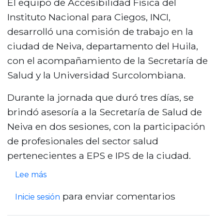
El equipo de Accesibilidad Física del
p
p
í
Instituto Nacional para Ciegos, INCI,
a
o
a
desarrolló una comisión de trabajo en la
r
d
m
ciudad de Neiva, departamento del Huila,
t
o
u
con el acompañamiento de la Secretaría de
i
t
n
Salud y la Universidad Surcolombiana.
c
á
d
i
c
Durante la jornada que duró tres días, se
i
p
t
brindó asesoría a la Secretaría de Salud de
a
a
i
Neiva en dos sesiones, con la participación
l
r
l
de profesionales del sector salud
d
e
e
pertenecientes a EPS e IPS de la ciudad.
e
n
s
l
s
Lee más
e
?
b
o
l
para enviar comentarios
I
Inicie sesión
a
b
c
n
s