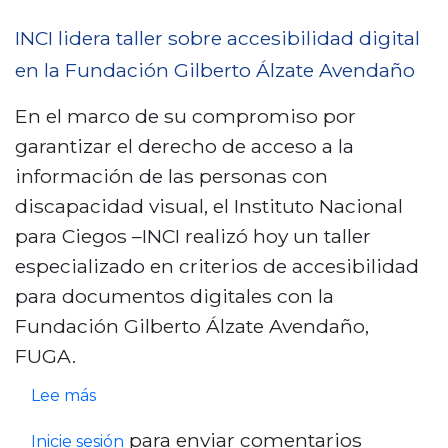
r
u
s
t
e
r
INCI lidera taller sobre accesibilidad digital
t
ó
I
s
en la Fundación Gilberto Álzate Avendaño
i
n
N
o
t
En el marco de su compromiso por
b
C
“
u
garantizar el derecho de acceso a la
l
I
E
t
información de las personas con
a
a
s
o
discapacidad visual, el Instituto Nacional
n
c
t
N
para Ciegos –INCI realizó hoy un taller
c
o
r
a
especializado en criterios de accesibilidad
o
m
u
c
para documentos digitales con la
p
c
i
Fundación Gilberto Álzate Avendaño,
a
t
o
FUGA.
ñ
u
n
a
s
r
Lee más
a
c
o
a
l
para enviar comentarios
Inicie sesión