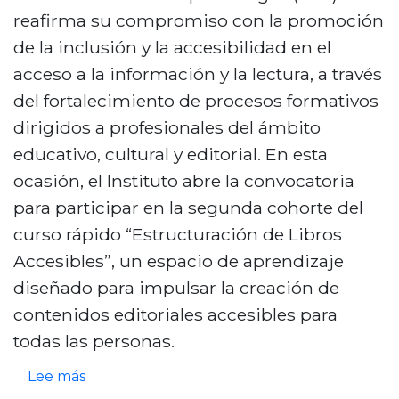
i
2
reafirma su compromiso con la promoción
l
6
de la inclusión y la accesibilidad en el
i
I
acceso a la información y la lectura, a través
d
E
del fortalecimiento de procesos formativos
a
p
dirigidos a profesionales del ámbito
d
i
educativo, cultural y editorial. En esta
w
s
ocasión, el Instituto abre la convocatoria
e
o
para participar en la segunda cohorte del
b
d
curso rápido “Estructuración de Libros
i
Accesibles”, un espacio de aprendizaje
o
diseñado para impulsar la creación de
2
contenidos editoriales accesibles para
:
todas las personas.
¿
s
Lee más
Q