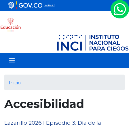
P
a
s
a
r
a
l
c
o
n
t
e
Inicio
n
i
Accesibilidad
d
o
p
r
Lazarillo 2026 I Episodio 3: Día de la
i