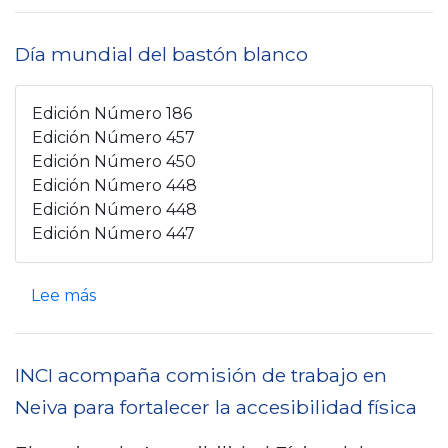
o
u
b
é
Día mundial del bastón blanco
r
s
e
o
Edición Número 186
I
n
Edición Número 457
N
Edición Número 450
l
C
Edición Número 448
a
Edición Número 448
I
s
Edición Número 447
i
s
n
e
s
Lee más
v
ñ
o
i
a
b
t
INCI acompaña comisión de trabajo en
l
r
a
e
Neiva para fortalecer la accesibilidad física
e
a
s
D