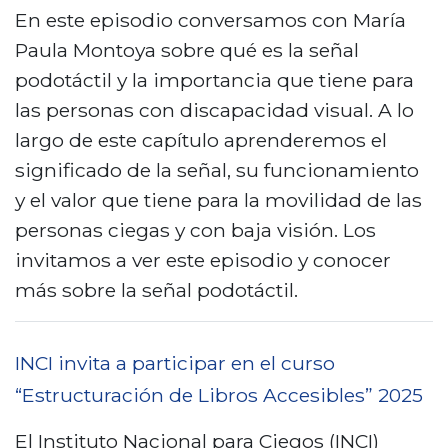
:
o
En este episodio conversamos con María
l
D
b
Paula Montoya sobre qué es la señal
e
í
r
podotáctil y la importancia que tiene para
2
a
e
las personas con discapacidad visual. A lo
0
d
L
largo de este capítulo aprenderemos el
2
e
a
significado de la señal, su funcionamiento
6
l
z
y el valor que tiene para la movilidad de las
!
a
a
personas ciegas y con baja visión. Los
a
r
invitamos a ver este episodio y conocer
c
i
más sobre la señal podotáctil.
c
l
e
l
INCI invita a participar en el curso
s
o
“Estructuración de Libros Accesibles” 2025
i
2
b
0
El Instituto Nacional para Ciegos (INCI)