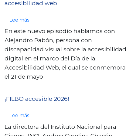
accesibilidad web
n
c
s
Lee más
i
o
p
En este nuevo episodio hablamos con
a
b
Alejandro Pabón, persona con
l
r
discapacidad visual sobre la accesibilidad
e
digital en el marco del Día de la
L
Accesibilidad Web, el cual se conmemora
a
el 21 de mayo
z
a
¡FILBO accesible 2026!
r
i
s
Lee más
l
o
La directora del Instituto Nacional para
l
b
Ciegos -INCI, Andrea Carolina Chacón