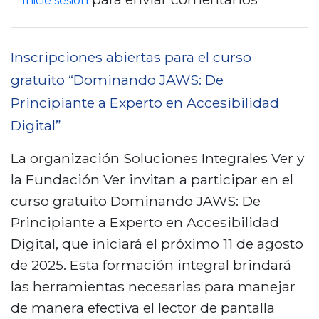
Inicie sesión
o
l
e
b
e
l
s
r
n
e
i
e
Inscripciones abiertas para el curso
N
r
b
I
gratuito “Dominando JAWS: De
e
s
l
N
Principiante a Experto en Accesibilidad
i
o
e
C
Digital”
v
b
s
I
a
r
”
La organización Soluciones Integrales Ver y
y
p
e
2
la Fundación Ver invitan a participar en el
A
a
a
0
curso gratuito Dominando JAWS: De
l
r
c
2
Principiante a Experto en Accesibilidad
c
a
c
5
Digital, que iniciará el próximo 11 de agosto
a
f
e
de 2025. Esta formación integral brindará
l
o
s
las herramientas necesarias para manejar
d
r
i
de manera efectiva el lector de pantalla
í