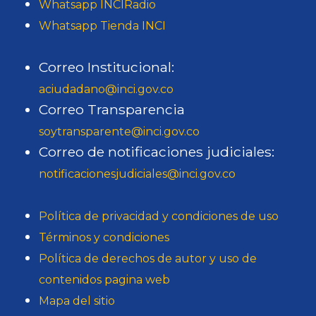
Whatsapp INCIRadio
t
d
n
r
Whatsapp Tienda INCI
u
a
B
l
i
ñ
o
a
Correo Institucional:
t
o
t
i
aciudadano@inci.gov.co
o
á
n
Correo Transparencia
“
n
c
soytransparente@inci.gov.co
D
i
l
Correo de notificaciones judiciales:
o
c
u
notificacionesjudiciales@inci.gov.co
m
o
s
i
d
i
Política de privacidad y condiciones de uso
n
e
ó
Términos y condiciones
a
B
n
Política de derechos de autor y uso de
n
o
e
contenidos pagina web
d
g
n
Mapa del sitio
o
o
e