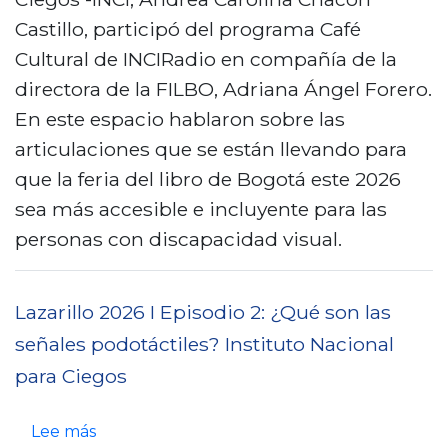
o
r
Castillo, participó del programa Café
2
e
Cultural de INCIRadio en compañía de la
0
¡
directora de la FILBO, Adriana Ángel Forero.
2
F
En este espacio hablaron sobre las
6
I
articulaciones que se están llevando para
I
L
que la feria del libro de Bogotá este 2026
E
B
sea más accesible e incluyente para las
p
O
personas con discapacidad visual.
i
a
s
c
o
Lazarillo 2026 I Episodio 2: ¿Qué son las
c
d
señales podotáctiles? Instituto Nacional
e
i
para Ciegos
s
o
i
3
s
Lee más
b