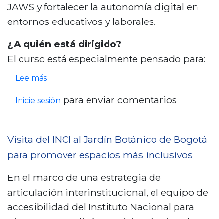
t
b
JAWS y fortalecer la autonomía digital en
a
a
i
entornos educativos y laborales.
d
l
l
e
¿A quién está dirigido?
e
i
C
El curso está especialmente pensado para:
c
d
o
e
s
a
Lee más
t
r
o
d
a
para enviar comentarios
Inicie sesión
l
b
d
r
a
r
i
e
a
e
g
Visita del INCI al Jardín Botánico de Bogotá
a
c
I
i
l
para promover espacios más inclusivos
c
n
t
i
En el marco de una estrategia de
e
s
a
z
articulación interinstitucional, el equipo de
s
c
l
a
accesibilidad del Instituto Nacional para
i
r
e
r