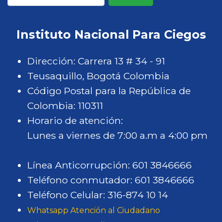
s
b
a
c
l
e
p
i
e
d
e
n
Instituto Nacional Para Ciegos
ó
a
r
e
p
t
n
r
t
l
a
e
Dirección: Carrera 13 # 34 - 91
a
o
I
r
p
Teusaquillo, Bogotá Colombia
e
Á
N
a
á
Código Postal para la República de
l
l
C
f
g
Colombia: 110311
c
z
I
o
i
Horario de atención:
u
a
a
r
n
Lunes a viernes de 7:00 a.m a 4:00 pm
r
t
l
t
a
s
e
J
a
Línea Anticorrupción: 601 3846666
o
A
a
l
Teléfono conmutador: 601 3846666
g
v
r
e
Teléfono Celular: 316-874 10 14
r
e
d
c
Whatsapp Atención al Ciudadano
a
n
í
e