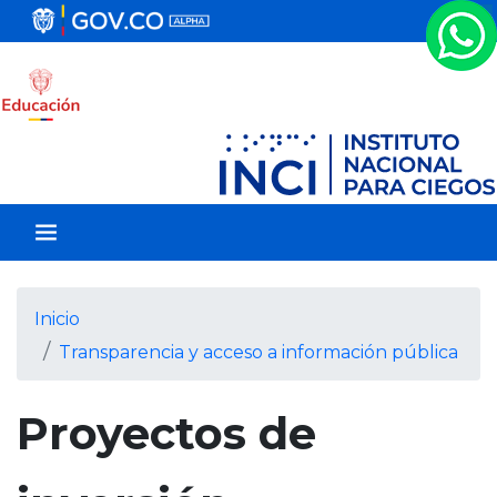
P
a
s
a
r
a
l
c
o
n
t
e
Inicio
n
Transparencia y acceso a información pública
i
d
o
Proyectos de
p
r
i