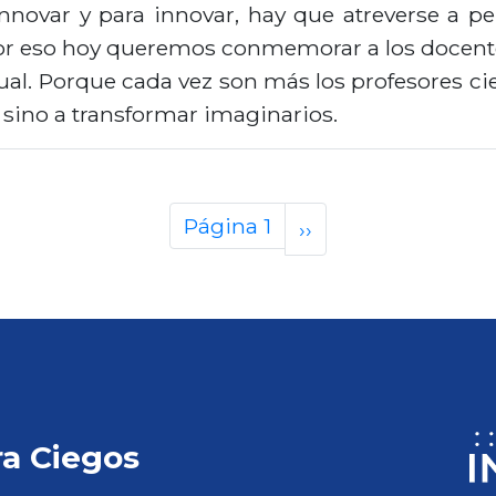
novar y para innovar, hay que atreverse a pen
or eso hoy queremos conmemorar a los docente
al. Porque cada vez son más los profesores cie
 sino a transformar imaginarios.
Página 1
S
››
i
g
u
i
e
n
ra Ciegos
t
e