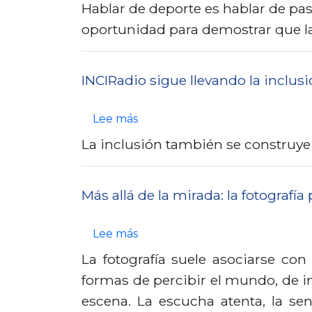
o
Hablar de deporte es hablar de pasi
b
oportunidad para demostrar que la
r
e
INCIRadio sigue llevando la inclus
B
a
s
Lee más
l
o
La inclusión también se construy
ó
b
n
r
S
Más allá de la mirada: la fotografía
e
o
I
n
s
Lee más
N
o
o
La fotografía suele asociarse con
C
r
b
formas de percibir el mundo, de in
I
o
r
escena. La escucha atenta, la se
R