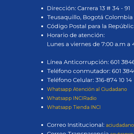
n
a
a
b
q
n
Dirección: Carrera 13 # 34 - 91
B
h
i
u
e
Teusaquillo, Bogotá Colombia
o
i
l
e
m
Código Postal para la Repúblic
y
s
i
t
o
Horario de atención:
a
t
d
r
s
Lunes a viernes de 7:00 a.m a
c
o
a
a
l
á
r
d
n
a
Línea Anticorrupción: 601 38
i
W
s
p
Teléfono conmutador: 601 38
a
e
f
a
Teléfono Celular: 316-874 10 14
s
b
o
l
Whatsapp Atención al Ciudadano
:
r
a
Whatsapp INCIRadio
h
m
b
Whatsapp Tienda INCI
a
a
r
c
n
a
Correo Institucional:
aciudadano
i
l
Correo Transparencia