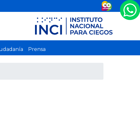
iudadanía
Prensa