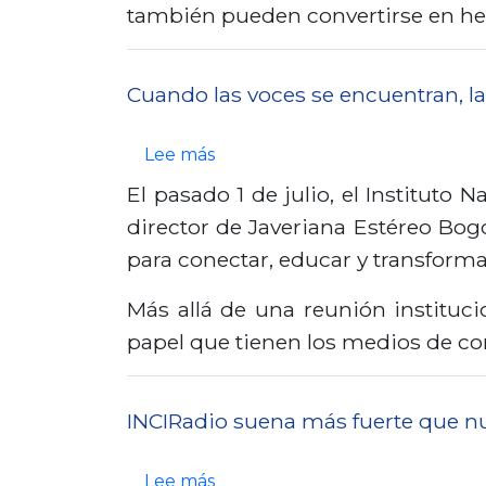
:
e
también pueden convertirse en her
a
c
M
d
u
á
i
Cuando las voces se encuentran, la
a
s
o
n
a
s
s
Lee más
d
l
i
o
El pasado 1 de julio, el Instituto
o
l
g
b
director de Javeriana Estéreo Bog
l
á
u
r
para conectar, educar y transforma
a
d
e
e
i
e
Más allá de una reunión instituci
l
C
n
l
papel que tienen los medios de c
l
u
c
a
e
a
l
m
v
n
INCIRadio suena más fuerte que nu
u
i
a
d
s
r
n
o
s
Lee más