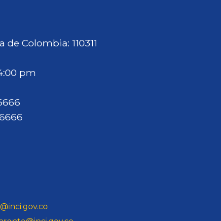
p
á
a de Colombia: 110311
g
i
 4:00 pm
n
a
46666
46666
@inci.gov.co