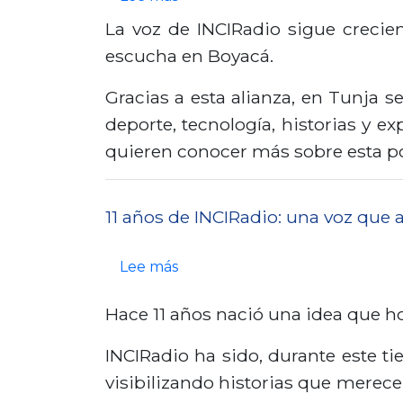
i
a
d
l
o
La voz de INCIRadio sigue crecien
ó
d
o
a
b
escucha en Boyacá.
n
a
l
s
r
t
:
Gracias a esta alianza, en Tunja 
a
v
e
a
l
deporte, tecnología, historias y 
i
o
I
m
a
quieren conocer más sobre esta po
n
c
N
b
f
c
e
C
i
o
l
s
I
11 años de INCIRadio: una voz que
é
t
u
s
R
n
o
s
e
a
s
Lee más
s
g
i
e
d
o
e
r
Hace 11 años nació una idea que 
ó
n
i
b
n
a
n
c
o
r
INCIRadio ha sido, durante este 
a
f
a
u
s
e
visibilizando historias que merec
r
í
n
e
u
1