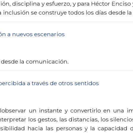
ón, disciplina y esfuerzo, y para Héctor Enciso
n
 inclusión se construye todos los días desde l
c
i
p
ión a nuevos escenarios
a
l
e desde la comunicación.
 percibida a través de otros sentidos
 lobservar un instante y convertirlo en una 
terpretar los gestos, las distancias, los silenc
nsibilidad hacia las personas y la capacida