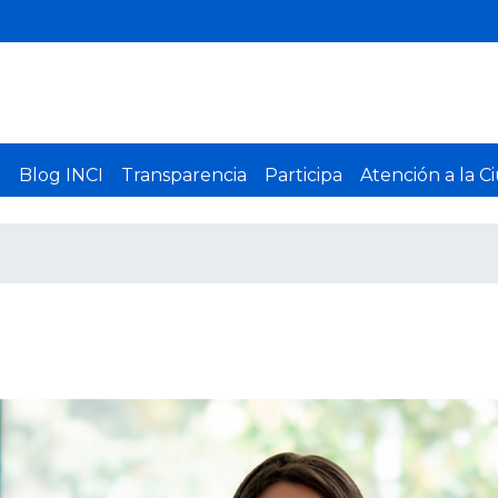
P
a
s
a
r
a
l
o
Blog INCI
Transparencia
Participa
Atención a la C
c
o
n
t
e
n
i
d
o
p
r
i