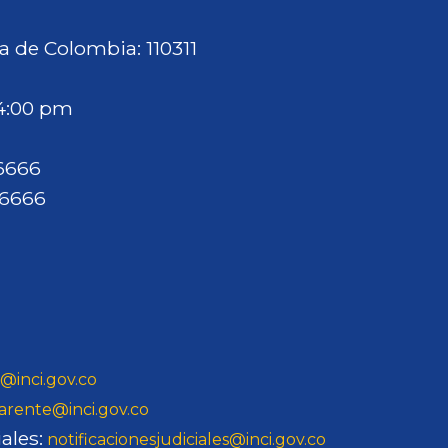
a de Colombia: 110311
 4:00 pm
46666
46666
@inci.gov.co
arente@inci.gov.co
ales:
notificacionesjudiciales@inci.gov.co