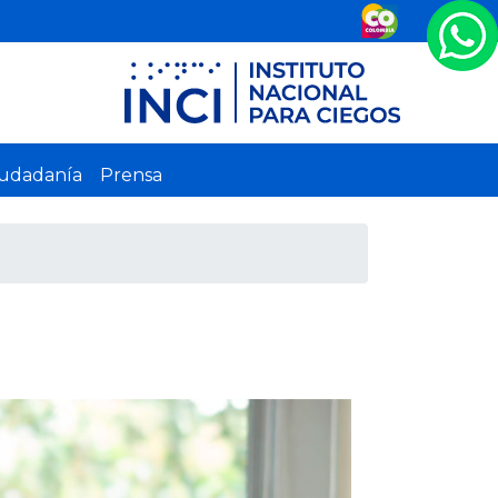
iudadanía
Prensa