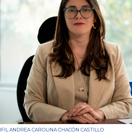
n
c
i
p
a
l
FIL ANDREA CAROLINA CHACÓN CASTILLO