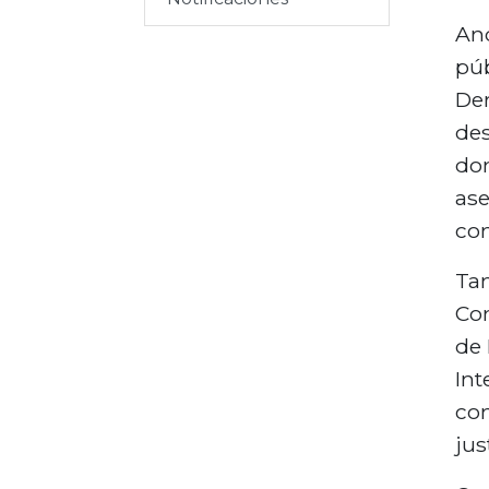
e
And
x
púb
t
Der
o
des
don
ase
con
Tam
Com
de 
Int
con
jus