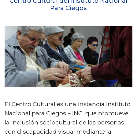
Centro Cultural del Instituto Nacional
n
Para Ciegos
c
i
p
a
l
El Centro Cultural es una instancia Instituto
Nacional para Ciegos – INCI que promueve
la inclusión sociocultural de las personas
con discapacidad visual mediante la