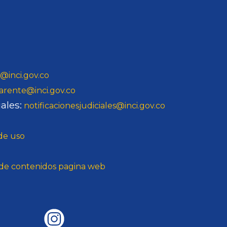
@inci.gov.co
arente@inci.gov.co
ales:
notificacionesjudiciales@inci.gov.co
 de uso
o de contenidos pagina web