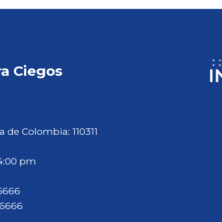
ra Ciegos
a de Colombia: 110311
 4:00 pm
46666
46666