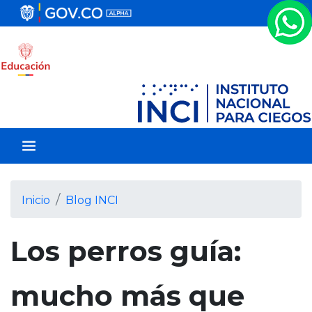
P
a
s
a
r
a
l
c
o
n
t
e
Inicio
Blog INCI
n
i
Los perros guía:
d
o
p
mucho más que
r
i