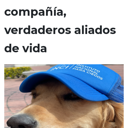
n
compañía,
c
i
verdaderos aliados
p
a
l
de vida