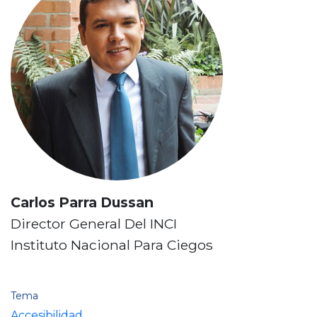
e
s
c
r
i
p
c
i
ó
n
Carlos Parra Dussan
Director General Del INCI
Instituto Nacional Para Ciegos
Tema
Accesibilidad