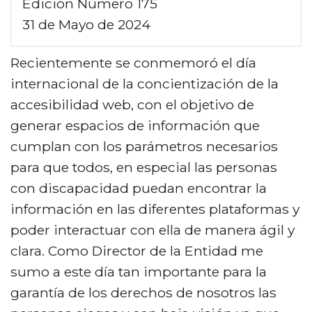
N
Edición Número 175
u
31 de Mayo de 2024
m
Recientemente se conmemoró el día
e
internacional de la concientización de la
r
accesibilidad web, con el objetivo de
o
generar espacios de información que
e
cumplan con los parámetros necesarios
d
para que todos, en especial las personas
i
con discapacidad puedan encontrar la
c
información en las diferentes plataformas y
i
poder interactuar con ella de manera ágil y
o
clara. Como Director de la Entidad me
n
sumo a este día tan importante para la
garantía de los derechos de nosotros las