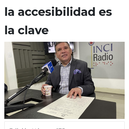
n
la accesibilidad es
c
i
la clave
p
a
l