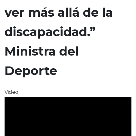
n
ver más allá de la
c
i
discapacidad.”
p
a
l
Ministra del
Deporte
Video