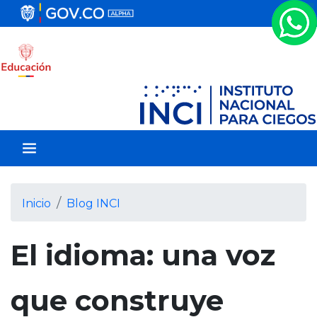
P
a
s
a
r
a
l
c
o
n
t
e
Inicio
Blog INCI
n
i
El idioma: una voz
d
o
p
que construye
r
i