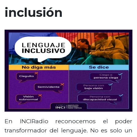
n
inclusión
c
i
p
a
l
En INCIRadio reconocemos el poder
transformador del lenguaje. No es solo un