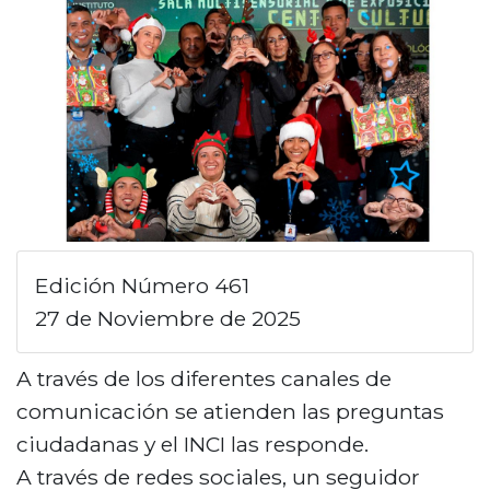
n
c
i
p
a
l
Edición Número 461
27 de Noviembre de 2025
A través de los diferentes canales de
comunicación se atienden las preguntas
ciudadanas y el INCI las responde.
A través de redes sociales, un seguidor