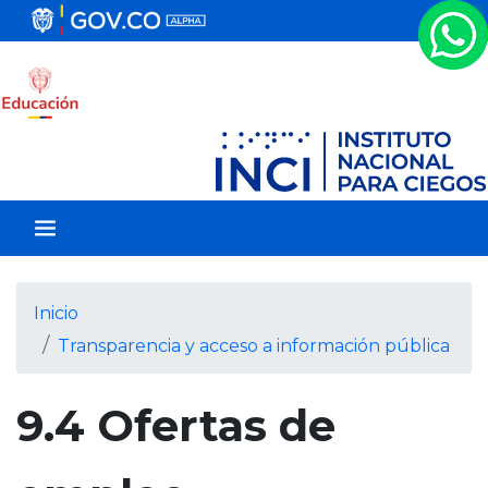
P
a
s
a
r
a
l
c
o
n
t
e
Inicio
n
Transparencia y acceso a información pública
i
d
o
9.4 Ofertas de
p
r
i