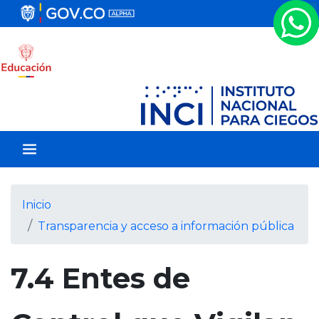
P
a
s
a
r
a
l
c
o
n
t
e
Inicio
n
Transparencia y acceso a información pública
i
d
o
7.4 Entes de
p
r
i