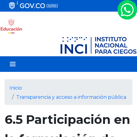
P
a
s
a
r
a
l
c
o
n
t
e
Inicio
n
Transparencia y acceso a información pública
i
d
o
6.5 Participación en
p
r
i