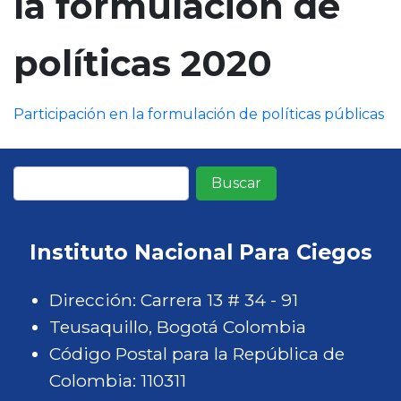
la formulación de
n
c
políticas 2020
i
p
a
Participación en la formulación de políticas públicas
l
Buscar
Instituto Nacional Para Ciegos
Dirección: Carrera 13 # 34 - 91
Teusaquillo, Bogotá Colombia
Código Postal para la República de
Colombia: 110311