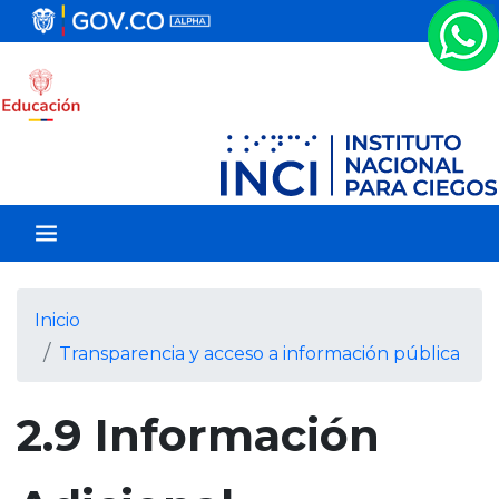
P
a
s
a
r
a
l
c
o
n
t
e
Inicio
n
Transparencia y acceso a información pública
i
d
o
2.9 Información
p
r
i