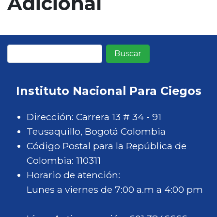
Adicional
n
c
i
p
Buscar
a
l
Instituto Nacional Para Ciegos
Dirección: Carrera 13 # 34 - 91
Teusaquillo, Bogotá Colombia
Código Postal para la República de
Colombia: 110311
Horario de atención:
Lunes a viernes de 7:00 a.m a 4:00 pm