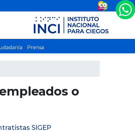
iudadanía
Prensa
, empleados o
ntratistas SIGEP