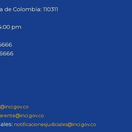
a de Colombia: 110311
 4:00 pm
46666
46666
@inci.gov.co
arente@inci.gov.co
ales:
notificacionesjudiciales@inci.gov.co