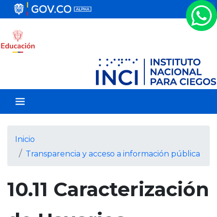
P
a
s
a
r
a
l
c
o
n
t
e
Inicio
n
Transparencia y acceso a información pública
i
d
o
10.11 Caracterización
p
r
i