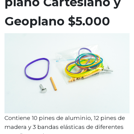
plano Cartesiano y
n
c
Geoplano $5.000
i
p
a
l
Contiene 10 pines de aluminio, 12 pines de
madera y 3 bandas elásticas de diferentes