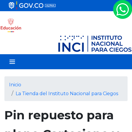
P
a
s
a
r
a
l
c
o
n
t
e
Inicio
n
La Tienda del Instituto Nacional para Ciegos
i
d
o
Pin repuesto para
p
r
i