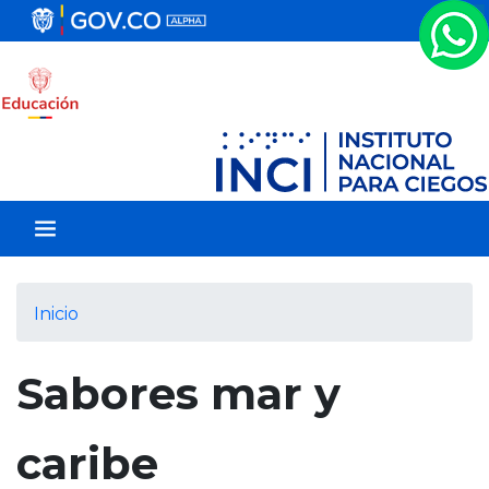
P
a
s
a
r
a
l
c
o
n
t
e
Inicio
n
i
Sabores mar y
d
o
p
caribe
r
i