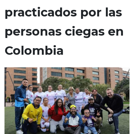
n
practicados por las
c
i
personas ciegas en
p
a
l
Colombia