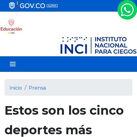
P
a
s
a
r
a
l
c
o
n
t
e
Inicio
Prensa
n
i
Estos son los cinco
d
o
p
deportes más
r
i