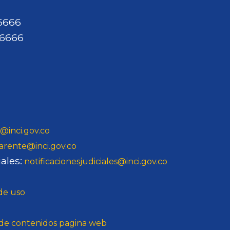
46666
46666
@inci.gov.co
arente@inci.gov.co
ales:
notificacionesjudiciales@inci.gov.co
 de uso
o de contenidos pagina web