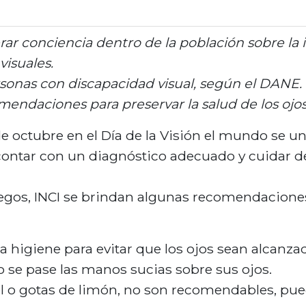
n
c
rar conciencia dentro de la población sobre la 
i
isuales.
p
a
sonas con discapacidad visual, según el DANE.
l
endaciones para preservar la salud de los ojos
e octubre en el Día de la Visión el mundo se u
, contar con un diagnóstico adecuado y cuidar d
iegos, INCI se brindan algunas recomendaciones
a higiene para evitar que los ojos sean alcanz
o se pase las manos sucias sobre sus ojos.
 o gotas de limón, no son recomendables, pued