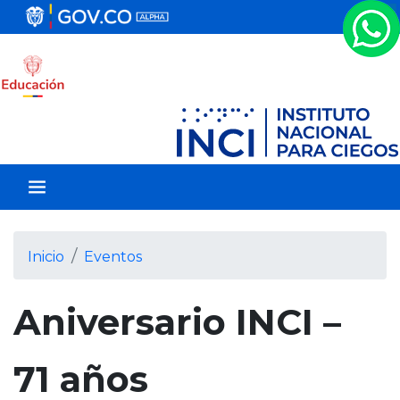
P
a
s
a
r
a
l
c
o
n
t
e
Inicio
Eventos
n
i
Aniversario INCI –
d
o
p
71 años
r
i