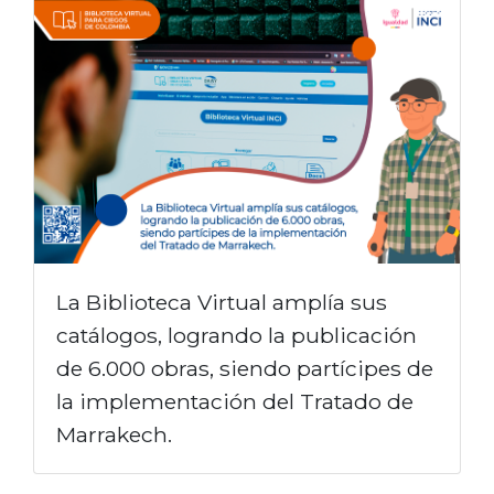
n
c
i
p
a
l
La Biblioteca Virtual amplía sus
catálogos, logrando la publicación
de 6.000 obras, siendo partícipes de
la implementación del Tratado de
Marrakech.