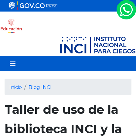
P
a
s
a
r
a
l
c
o
n
t
e
Inicio
Blog INCI
n
i
Taller de uso de la
d
o
p
biblioteca INCI y la
r
i