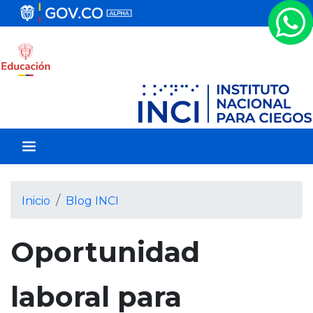
P
a
s
a
r
a
l
c
o
n
t
e
Inicio
Blog INCI
n
i
Oportunidad
d
o
p
laboral para
r
i