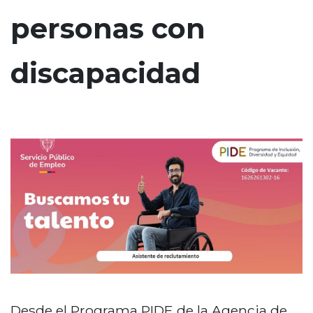
n
personas con
c
i
discapacidad
p
a
l
Desde el Programa PIDE de la Agencia de