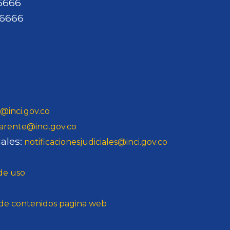
46666
46666
@inci.gov.co
arente@inci.gov.co
ales:
notificacionesjudiciales@inci.gov.co
 de uso
o de contenidos pagina web