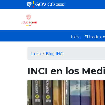
Inicio
El Institut
Inicio
Blog INCI
INCI en los Med