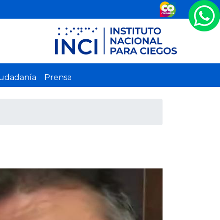
iudadanía
Prensa