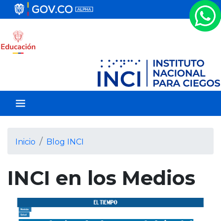
P
a
s
a
r
a
l
c
o
n
t
e
Inicio
Blog INCI
n
i
INCI en los Medios
d
o
p
r
i