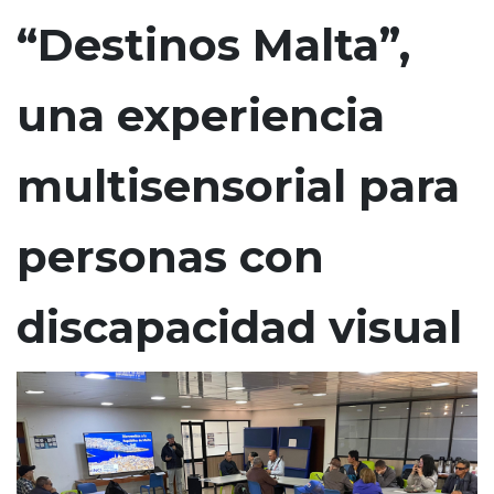
n
“Destinos Malta”,
c
i
una experiencia
p
a
l
multisensorial para
personas con
discapacidad visual