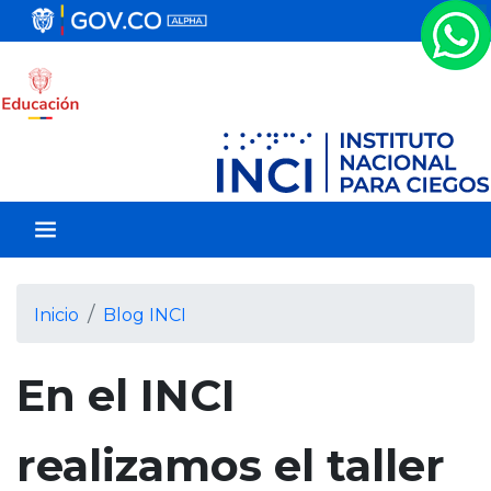
P
a
s
a
r
a
l
c
o
n
t
e
Inicio
Blog INCI
n
i
En el INCI
d
o
p
realizamos el taller
r
i