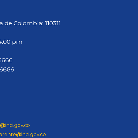
a de Colombia: 110311
 4:00 pm
46666
46666
@inci.gov.co
arente@inci.gov.co