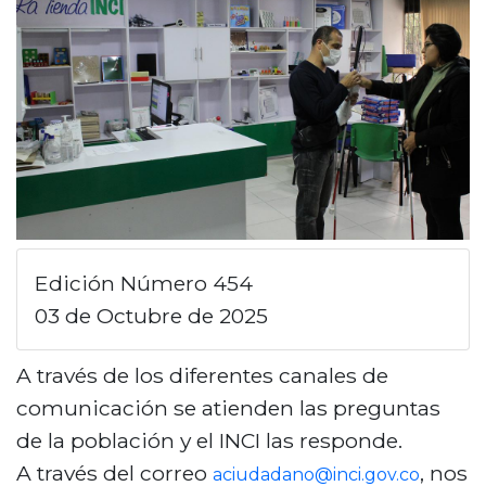
n
c
i
p
a
l
Edición Número 454
03 de Octubre de 2025
A través de los diferentes canales de
comunicación se atienden las preguntas
de la población y el INCI las responde.
A través del correo
, nos
aciudadano@inci.gov.co