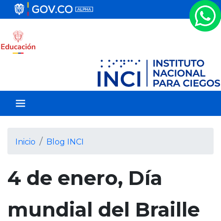
P
a
s
a
r
a
l
c
o
n
t
e
Inicio
Blog INCI
n
i
4 de enero, Día
d
o
p
mundial del Braille
r
i